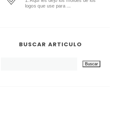
1. Aquí les dejo los moldes de los
logos que use para ...
BUSCAR ARTICULO