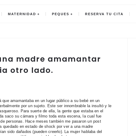
MATERNIDAD
PEQUES
RESERVA TU CITA
 a una madre amamantar
ia otro lado.
 que amamantaba en un lugar público a su bebé en un
erbalmente por un sujeto. Este ser innombrable la insultó y le
asqueroso. Para suerte de ella, la gente que estaba en el
da saco su cámara y filmo toda esta escena, la cual fue
s de personas. Hace meses también me pasaron un post
 quedado en estado de shock por ver a una madre
an sido dañados (pueden creerlo). La mujer hablaba del