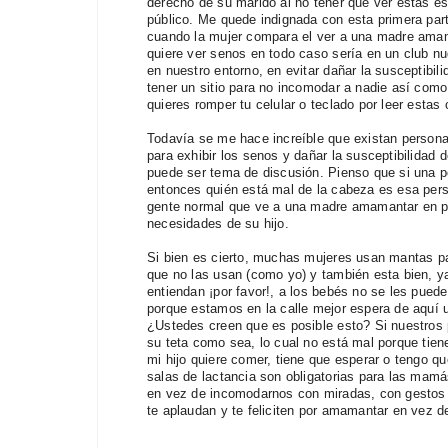
derecho de su marido al no tener que ver estas es
público. Me quede indignada con esta primera parte
cuando la mujer compara el ver a una madre amam
quiere ver senos en todo caso sería en un club nu
en nuestro entorno, en evitar dañar la susceptibi
tener un sitio para no incomodar a nadie así como 
quieres romper tu celular o teclado por leer estas
T
odavía se me hace increíble que existan persona
para exhibir los senos y dañar la susceptibilidad
puede ser tema de discusión. Pienso que si una 
entonces quién está mal de la cabeza es esa pers
gente normal que ve a una madre amamantar en púb
necesidades de su hijo.
Si bien es cierto, muchas mujeres usan mantas par
que no las usan (como yo) y también esta bien, 
entiendan ¡por favor!, a los bebés no se les puede 
porque estamos en la calle mejor espera de aquí u
¿Ustedes creen que es posible esto? Si nuestros p
su teta como sea, lo cual no está mal porque tien
mi hijo quiere comer, tiene que esperar o tengo q
salas de lactancia son obligatorias para las mam
en vez de incomodarnos con miradas, con gestos r
te aplaudan y te feliciten por amamantar en vez de