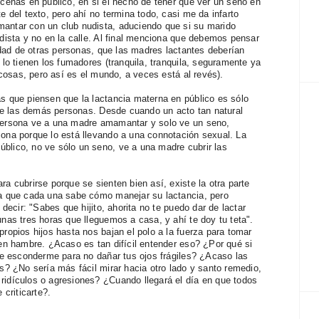
cenas en público, en si el hecho de tener que ver un seno en
 del texto, pero ahí no termina todo, casi me da infarto
antar con un club nudista, aduciendo que si su marido
dista y no en la calle. Al final menciona que debemos pensar
lidad de otras personas, que las madres lactantes deberían
lo tienen los fumadores (tranquila, tranquila, seguramente ya
 cosas, pero así es el mundo, a veces está al revés).
s que piensen que la lactancia materna en público es sólo
 de las demás personas. Desde cuando un acto tan natural
persona ve a una madre amamantar y solo ve un seno,
ona porque lo está llevando a una connotación sexual. La
lico, no ve sólo un seno, ve a una madre cubrir las
a cubrirse porque se sienten bien así, existe la otra parte
ya que cada una sabe cómo manejar su lactancia, pero
decir: "Sabes que hijito, ahorita no te puedo dar de lactar
nas tres horas que lleguemos a casa, y ahí te doy tu teta".
ropios hijos hasta nos bajan el polo a la fuerza para tomar
en hambre. ¿Acaso es tan difícil entender eso? ¿Por qué si
ue esconderme para no dañar tus ojos frágiles? ¿Acaso las
ás?
¿No sería más fácil mirar hacia otro lado y santo remedio,
idículos o agresiones? ¿Cuando llegará el día en que todos
 criticarte?.