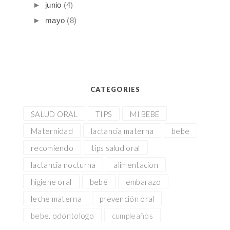
►
junio
(4)
►
mayo
(8)
CATEGORIES
SALUD ORAL
TIPS
MI BEBE
Maternidad
lactancia materna
bebe
recomiendo
tips salud oral
lactancia nocturna
alimentacion
higiene oral
bebé
embarazo
leche materna
prevención oral
bebe. odontologo
cumpleaños