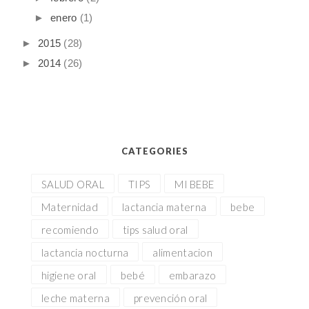
►
enero
(1)
►
2015
(28)
►
2014
(26)
CATEGORIES
SALUD ORAL
TIPS
MI BEBE
Maternidad
lactancia materna
bebe
recomiendo
tips salud oral
lactancia nocturna
alimentacion
higiene oral
bebé
embarazo
leche materna
prevención oral