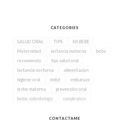
CATEGORIES
SALUD ORAL
TIPS
MI BEBE
Maternidad
lactancia materna
bebe
recomiendo
tips salud oral
lactancia nocturna
alimentacion
higiene oral
bebé
embarazo
leche materna
prevención oral
bebe. odontologo
cumpleaños
CONTACTAME