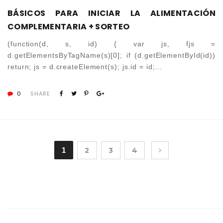
BÁSICOS PARA INICIAR LA ALIMENTACIÓN
COMPLEMENTARIA + SORTEO
(function(d, s, id) { var js, fjs =
d.getElementsByTagName(s)[0]; if (d.getElementById(id))
return; js = d.createElement(s); js.id = id;...
0
SHARE
1
2
3
4